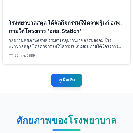
โรงพยาบาลสตูล ได้จัดกิจกรรมให้ความรู้แก่ อสม.
ภายใต้โครงการ "อสม. Station"
กลุ่มงานสุขภาพดิจิทัล ร่วมกับ กลุ่มงานเวชกรรมสังคม โรง
พยาบาลสตูล ได้จัดกิจกรรมให้ความรู้แก่ อสม. ภายใต้โครงการ
"อสม. Station" เพื่อให้ อสม. ทำหน้าที่เป็นตัวกลางในการเชื่อมต่อ
22 ก.ค. 2569
ระหว่างแพทย์และผู้ป่วยที่ไม่มีแอปพลิเคชัน "หมอพร้อม" ให้
สามารถเข้ารับบริการตรวจรักษาทางไกลได้อย่างเป็นระบบ โดยมี
กำหนดจัดขึ้นในวันที่ 21 - 22 กรกฎาคม 2569 เวลา 13.30 - 16.30
น. ณ ห้องประชุมประกายเพชร ตึกอุบัติเหตุและฉุกเฉิน ชั้น 4 โรง
ดูเพิ่มเติม
พยาบาลสตูล กิจกรรมครั้งนี้มีกลุ่มเป้าหมายเข้าร่วมรวมทั้งสิ้น 96
คน ประกอบด้วย อสม.ตำบลพิมาน, อสม.ตำบลปาเต๊ะ อสม.ตำบล
บ้านใหม่ และ อสม.ตำบลควนขัน, เจ้าหน้าที่สาธารณสุขและนัก
วิชาการคอมพิวเตอร์
ศักยภาพของโรงพยาบาล