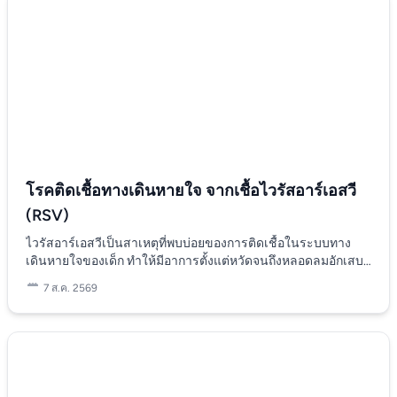
โรคติดเชื้อทางเดินหายใจ จากเชื้อไวรัสอาร์เอสวี
(RSV)
ไวรัสอาร์เอสวีเป็นสาเหตุที่พบบ่อยของการติดเชื้อในระบบทาง
เดินหายใจของเด็ก ทำให้มีอาการตั้งแต่หวัดจนถึงหลอดลมอักเสบ
หรือปอดอักเสบ โดยเฉพาะในเด็กเล็กอายุน้อยกว่า 1 ปีและในกลุ่ม
7 ส.ค. 2569
ทารกที่คลอดก่อนกำหนด หรือมีความผิดปกติของหัวใจแต่กำเนิด
ในประเทศไทยจะเห็นได้ว่าเด็กๆ จะป่วยเป็นโรคนี้กันเยอะ โดย
เฉพาะช่วงฤดูฝนระหว่างเดือนกรกฎาคม- กันยายน แต่สามารถพบ
โรคนี้ในเด็กได้ตลอดทั้งปี อาการของโรค เริ่มจากเด็กๆ เป็นไข้
หวัดธรรมดาก่อน โดยอาจมีไข้ต่ำๆ ไอ มีน้ำมูก แต่ต่อมาไข้จะสูง
ขึ้น เด็กๆ เริ่มที่จะหายใจลำบาก มีอาการซึม ไม่กินน้ำ ไม่กินนม มี